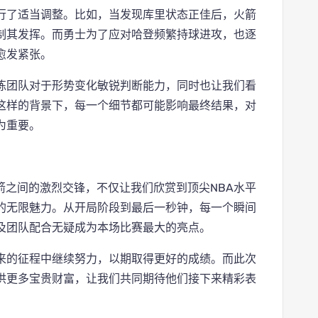
行了适当调整。比如，当发现库里状态正佳后，火箭
制其发挥。而勇士为了应对哈登频繁持球进攻，也逐
愈发紧张。
练团队对于形势变化敏锐判断能力，同时也让我们看
这样的背景下，每一个细节都可能影响最终结果，对
为重要。
火箭之间的激烈交锋，不仅让我们欣赏到顶尖NBA水平
的无限魅力。从开局阶段到最后一秒钟，每一个瞬间
及团队配合无疑成为本场比赛最大的亮点。
来的征程中继续努力，以期取得更好的成绩。而此次
供更多宝贵财富，让我们共同期待他们接下来精彩表