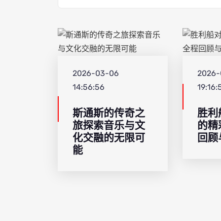
2026-03-06
2026-
14:56:56
19:16:
斯通斯的传奇之
胜利
旅探索音乐与文
的精
化交融的无限可
回顾
能