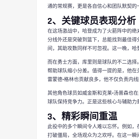
通的常规赛，更是各自信心和团队默契的
2、关键球员表现分析
在这场激战中，哈登成为了火箭阵中的绝
分线外还是突破到篮下，总能找到最佳得
间，其助攻数同样不可忽视。这一晚，哈
而在勇士方面，库里则是球队的不二选择
帮助球队缩小分差。值得一提的是，他在
雷蒙德·格林也贡献良多，他不仅负责内
其他角色球员如威金斯和克莱·汤普森也
球队保持竞争力。正是这些核心与辅助力
3、精彩瞬间重温
此役中的多个瞬间令人难以忘怀。例如，
打破僵局，全场观众为之欢呼。在这一瞬