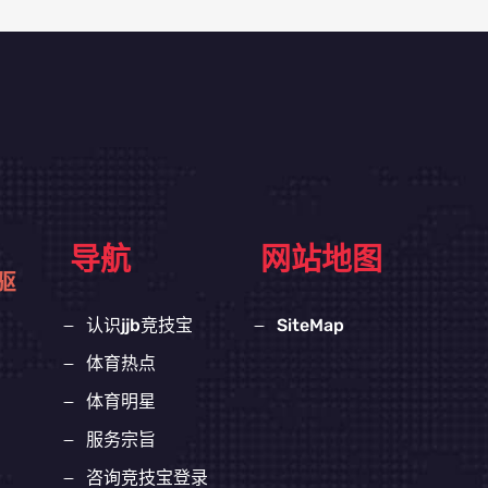
导航
网站地图
认识jjb竞技宝
SiteMap
体育热点
体育明星
服务宗旨
咨询竞技宝登录