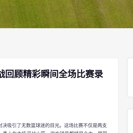
箭激战回顾精彩瞬间全场比赛录
激烈对决吸引了无数篮球迷的目光。这场比赛不仅是两支