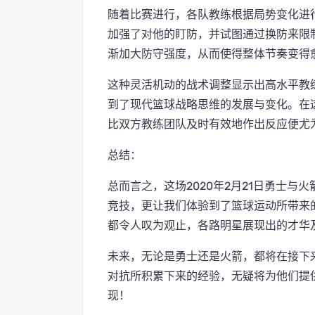
随着比赛进行，各队教练根据局势变化进
加强了对他的盯防，并试图通过换防来限
渐加大防守强度，从而使得整体节奏变得
这种灵活机动的战术调整显示出高水平教
到了现代篮球战略思维的发展与变化。在
比双方教练团队及时有效地作出反应便尤
总结：
总而言之，这场2020年2月21日勇士与
竞技，更让我们体验到了篮球运动所带来
都令人叹为观止，各路明星展现出的才华
未来，无论是勇士还是火箭，都将在接下
对抗所积累下来的经验，无疑将为他们提
现！