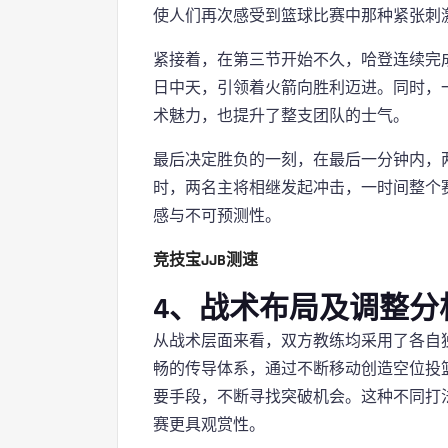
使人们再次感受到篮球比赛中那种紧张刺
紧接着，在第三节开始不久，哈登连续完
日中天，引领着火箭向胜利迈进。同时，
术魅力，也提升了整支团队的士气。
最后决定胜负的一刻，在最后一分钟内，
时，两名主将相继发起冲击，一时间整个
感与不可预测性。
竞技宝JJB测速
4、战术布局及调整分
从战术层面来看，双方教练均采用了各自
畅的传导体系，通过不断移动创造空位投
要手段，不断寻找突破机会。这种不同打
赛更具观赏性。