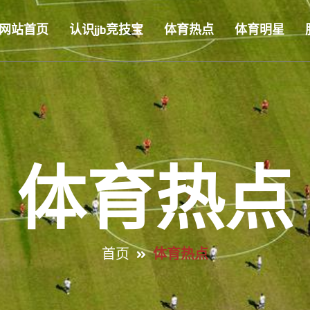
网站首页
认识jjb竞技宝
体育热点
体育明星
体育热点
首页
体育热点