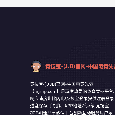
竞技宝·(JJB)官网-中国电竞先驱
【mjshp.com】是玩家热爱的体育竞技平台,
响应速度堪比闪电!竞技宝登录提供注册登录
进度保存,手机版+APP地址断点续!竞技宝
JJB测速共享激情平台创新互动服务用户乐