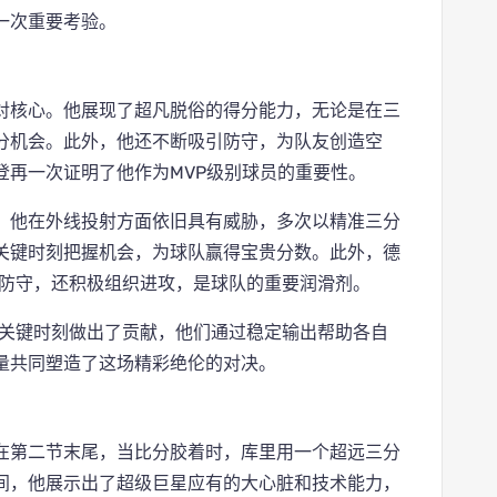
一次重要考验。
对核心。他展现了超凡脱俗的得分能力，无论是在三
分机会。此外，他还不断吸引防守，为队友创造空
登再一次证明了他作为MVP级别球员的重要性。
。他在外线投射方面依旧具有威胁，多次以精准三分
关键时刻把握机会，为球队赢得宝贵分数。此外，德
线防守，还积极组织进攻，是球队的重要润滑剂。
在关键时刻做出了贡献，他们通过稳定输出帮助各自
量共同塑造了这场精彩绝伦的对决。
在第二节末尾，当比分胶着时，库里用一个超远三分
间，他展示出了超级巨星应有的大心脏和技术能力，